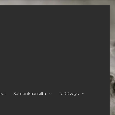
eet
Sateenkaarisilta
TeRRveys