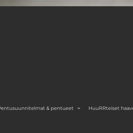
Pentusuunnitelmat & pentueet
HuuRRteiset haav