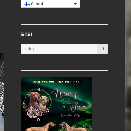
Suomi
ETSI
HAKU
Etsi: