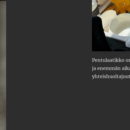
Pentulaatikko on
ja enemmän aikaa
yhteishuoltajuut