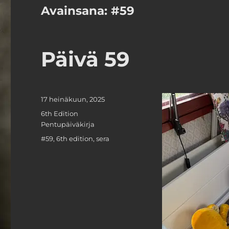
Avainsana:
#59
Päivä 59
Julkaistu
17 heinäkuun, 2025
Kategoriat
6th Edition
Pentupäiväkirja
Avainsanat
#59
,
6th edition
,
sera