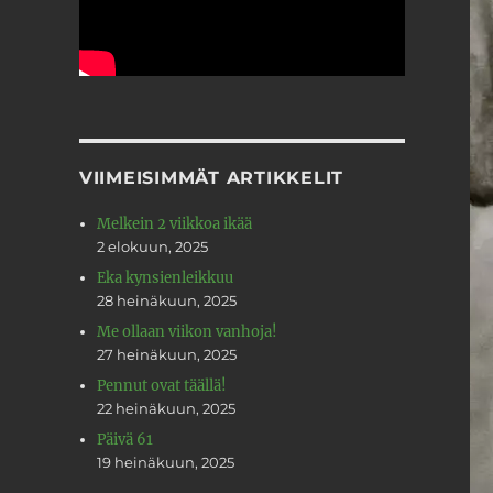
VIIMEISIMMÄT ARTIKKELIT
Melkein 2 viikkoa ikää
2 elokuun, 2025
Eka kynsienleikkuu
28 heinäkuun, 2025
Me ollaan viikon vanhoja!
27 heinäkuun, 2025
Pennut ovat täällä!
22 heinäkuun, 2025
Päivä 61
19 heinäkuun, 2025