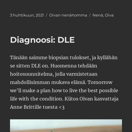
Julkaistu
Kategoriat
Avainsanat
3 huhtikuun, 2021
Oivan nenähomma
Nenä
,
Oiva
Diagnoosi: DLE
Tänään saimme biopsian tulokset, ja kyllähän
se sitten DLE on. Huomenna tehdään
hoitosuunnitelma, jolla varmistetaan
mahdollisimman mukava elämä. Tomorrow
we’ll make a plan how to live the best possible
life with the condition. Kiitos Oivan kasvattaja
Anne Brittille tuesta <3