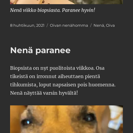
Nenä viikko biopsiasta. Paranee hyvin!
Julkaistu
Kategoriat
Avainsanat
8 huhtikuun, 2021
Oivan nenähomma
Nenä
,
Oiva
Nenä paranee
Biopsista on nyt puolitoista viikkoa. Osa
tikeistä on irronnut aiheuttaen pientä
tihkumista, loput napsaisen pois huomenna.
Nenä näyttää varsin hyvältä!