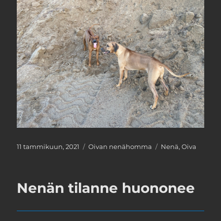
Julkaistu
Kategoriat
Avainsanat
11 tammikuun, 2021
Oivan nenähomma
Nenä
,
Oiva
Nenän tilanne huononee