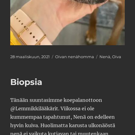
Julkaistu
Kategoriat
Avainsanat
28 maaliskuun, 2021
Oivan nenähomma
Nenä
,
Oiva
Biopsia
Tänään suuntasimme koepalanottoon
@Lemmikkilääkärit. Viikossa ei ole
kummempaa tapahtunut, Nenä on edelleen
hyvin kuiva. Huolimatta karusta ulkonäöstä
nenä ei vaikuta kutiavan tai muutenkaan