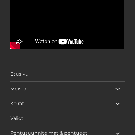
Etusivu
näytä
Meistä
alavalik
näytä
Koirat
alavalik
Valiot
näytä
Pentusuunnitelmat & pentueet