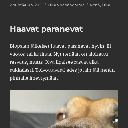
Julkaistu
Kategoriat
Avainsanat
2 huhtikuun, 2021
Oivan nenähomma
Nenä
,
Oiva
Haavat paranevat
Biopsian jälkeiset haavat paranevat hyvin. Ei
vuotoa tai kutinaa. Nyt nenään on aloitettu
rasvaus, mutta Oiva lipaisee rasvat aika
sukkelasti. Toivottavasti edes jotain jää nenän
pinnalle imeytymään!