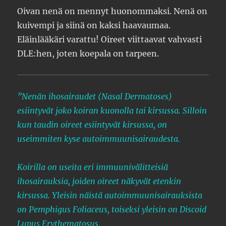
Oivan nenä on mennyt huonommaksi. Nenä on
kuivempi ja siinä on kaksi haavaumaa.
Eläinlääkäri varattu! Oireet viittaavat vahvasti
DLE:hen, joten koepala on tarpeen.
”Nenän ihosairaudet (Nasal Dermatoses)
esiintyvät joko koiran kuonolla tai kirsussa. Silloin
kun taudin oireet esiintyvät kirsussa, on
useimmiten kyse autoimmuunisairaudesta.
Koirilla on useita eri immuunivälitteisiä
ihosairauksia, joiden oireet näkyvät etenkin
kirsussa. Yleisin näistä autoimmuunisairauksista
on Pemphigus Foliaceus, toiseksi yleisin on Discoid
Lupus Erythematosus.