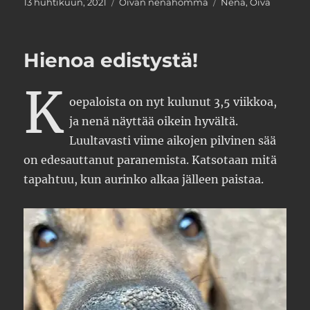
Julkaistu
Kategoriat
Avainsanat
13 huhtikuun, 2021
Oivan nenähomma
Nenä
,
Oiva
Hienoa edistystä!
K
oepaloista on nyt kulunut 3,5 viikkoa,
ja nenä näyttää oikein hyvältä.
Luultavasti viime aikojen pilvinen sää
on edesauttanut paranemista. Katsotaan mitä
tapahtuu, kun aurinko alkaa jälleen paistaa.