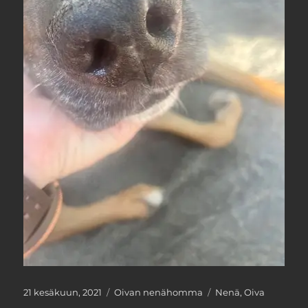
Julkaistu
Kategoriat
Avainsanat
21 kesäkuun, 2021
Oivan nenähomma
Nenä
,
Oiva