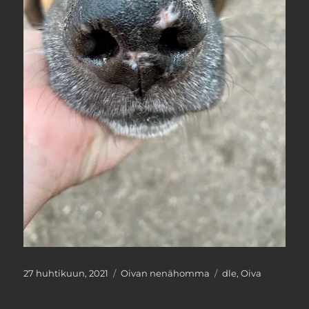
Julkaistu
Kategoriat
Avainsanat
27 huhtikuun, 2021
Oivan nenähomma
dle
,
Oiva