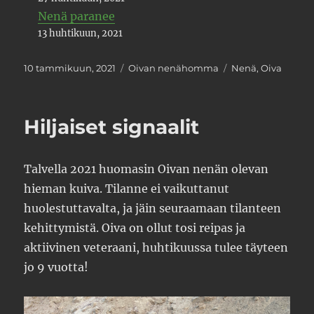
Nenä paranee
13 huhtikuun, 2021
Julkaistu
Kategoriat
Avainsanat
10 tammikuun, 2021
Oivan nenähomma
Nenä
,
Oiva
Hiljaiset signaalit
Talvella 2021 huomasin Oivan nenän olevan
hieman kuiva. Tilanne ei vaikuttanut
huolestuttavalta, ja jäin seuraamaan tilanteen
kehittymistä. Oiva on ollut tosi reipas ja
aktiivinen veteraani, huhtikuussa tulee täyteen
jo 9 vuotta!