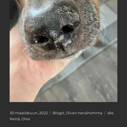
Julkaistu
Kategoriat
Avainsana
30 maaliskuun, 2022
Blogit
,
Oivan nenähomma
dle
,
Nenä
,
Oiva