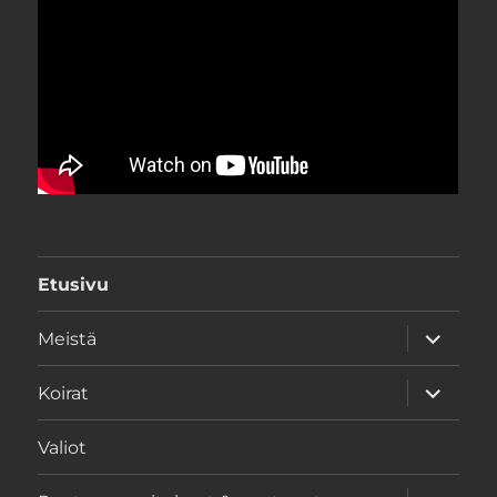
Etusivu
näytä
Meistä
alavalik
näytä
Koirat
alavalik
Valiot
näytä