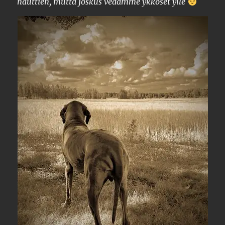
nauttien, mutta joskus vedämme ykköset ylle