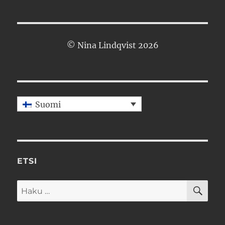
© Nina Lindqvist 2026
Suomi
ETSI
HA
Etsi: